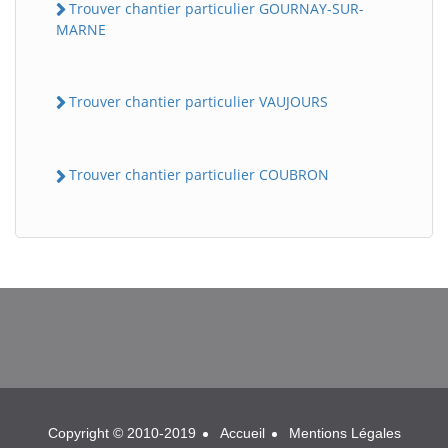
Trouver chantier particulier GOURNAY-SUR-
MARNE
Trouver chantier particulier VAUJOURS
Trouver chantier particulier COUBRON
BatiWebPro
B
Assistant en ligne
B
Copyright © 2010-2019
Accueil
Mentions Légales