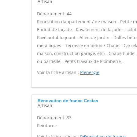
Artisan
Département: 44
Rénovation dappartement / de maison - Petite 
Enduit de façade - Ravalement de façade - Isolati
Pavé autobloquant - Allée de jardin - Dalles béto
métalliques - Terrasse en béton / Chape - Carrel
maison, construction garage, etc) - Chape fluid
ou partielle - Petits travaux de Plomberie -
Voir la fiche artisan :
Plenergie
Rénovation de france Cestas
Artisan
Département: 33
Peinture -
Voir la fiche artisan :
R�novation de france