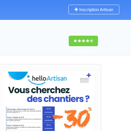
Inscription Artisan
9,5
(100%)
0
votes