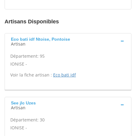
Artisans Disponibles
Eco bati idf Ntoise, Pontoise
Artisan
Département: 95
IONISE -
Voir la fiche artisan :
Eco bati idf
See jlc Uzes
Artisan
Département: 30
IONISE -