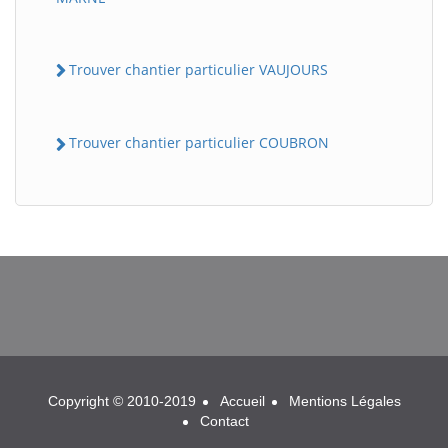
Trouver chantier particulier VAUJOURS
Trouver chantier particulier COUBRON
BatiWebPro
B
Assistant en ligne
B
Copyright © 2010-2019
Accueil
Mentions Légales
Contact