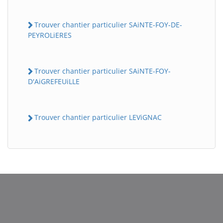
Trouver chantier particulier SAiNTE-FOY-DE-
PEYROLiERES
Trouver chantier particulier SAiNTE-FOY-
D'AiGREFEUiLLE
Trouver chantier particulier LEViGNAC
BatiWebPro
B
Assistant en ligne
B
BatiWebPro