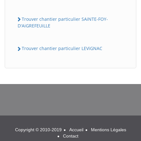
Trouver chantier particulier SAiNTE-FOY-
D'AiGREFEUiLLE
Trouver chantier particulier LEViGNAC
BatiWebPro
B
Assistant en ligne
B
Copyright © 2010-2019
Accueil
Mentions Légales
Contact
BatiWebPro